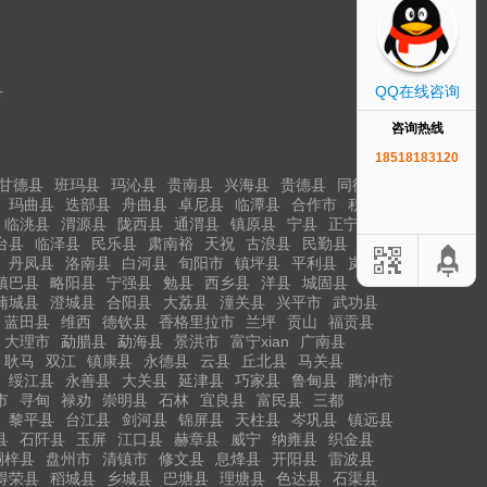
QQ在线咨询
号
咨询热线
18518183120
甘德县
班玛县
玛沁县
贵南县
兴海县
贵德县
同德县
玛曲县
迭部县
舟曲县
卓尼县
临潭县
合作市
积石山
临洮县
渭源县
陇西县
通渭县
镇原县
宁县
正宁县
台县
临泽县
民乐县
肃南裕
天祝
古浪县
民勤县
丹凤县
洛南县
白河县
旬阳市
镇坪县
平利县
岚皋县
镇巴县
略阳县
宁强县
勉县
西乡县
洋县
城固县
蒲城县
澄城县
合阳县
大荔县
潼关县
兴平市
武功县
蓝田县
维西
德钦县
香格里拉市
兰坪
贡山
福贡县
大理市
勐腊县
勐海县
景洪市
富宁xian
广南县
耿马
双江
镇康县
永德县
云县
丘北县
马关县
绥江县
永善县
大关县
延津县
巧家县
鲁甸县
腾冲市
市
寻甸
禄劝
崇明县
石林
宜良县
富民县
三都
黎平县
台江县
剑河县
锦屏县
天柱县
岑巩县
镇远县
县
石阡县
玉屏
江口县
赫章县
威宁
纳雍县
织金县
桐梓县
盘州市
清镇市
修文县
息烽县
开阳县
雷波县
得荣县
稻城县
乡城县
巴塘县
理塘县
色达县
石渠县