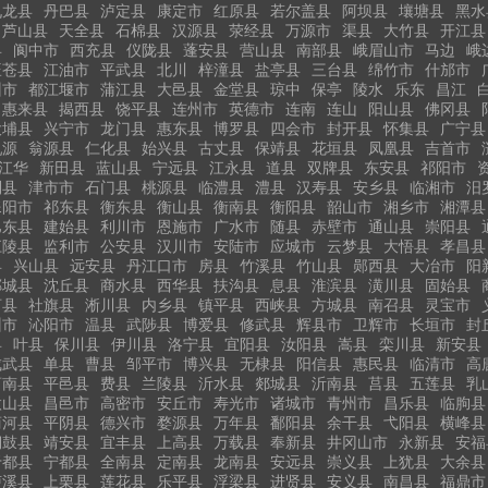
九龙县
丹巴县
泸定县
康定市
红原县
若尔盖县
阿坝县
壤塘县
黑水
芦山县
天全县
石棉县
汉源县
荥经县
万源市
渠县
大竹县
开江县
县
阆中市
西充县
仪陇县
蓬安县
营山县
南部县
峨眉山市
马边
峨
旺苍县
江油市
平武县
北川
梓潼县
盐亭县
三台县
绵竹市
什邡市
州市
都江堰市
蒲江县
大邑县
金堂县
琼中
保亭
陵水
乐东
昌江
惠来县
揭西县
饶平县
连州市
英德市
连南
连山
阳山县
佛冈县
大埔县
兴宁市
龙门县
惠东县
博罗县
四会市
封开县
怀集县
广宁县
乳源
翁源县
仁化县
始兴县
古丈县
保靖县
花垣县
凤凰县
吉首市
江华
新田县
蓝山县
宁远县
江永县
道县
双牌县
东安县
祁阳市
利县
津市市
石门县
桃源县
临澧县
澧县
汉寿县
安乡县
临湘市
汨
耒阳市
祁东县
衡东县
衡山县
衡南县
衡阳县
韶山市
湘乡市
湘潭县
巴东县
建始县
利川市
恩施市
广水市
随县
赤壁市
通山县
崇阳县
江陵县
监利市
公安县
汉川市
安陆市
应城市
云梦县
大悟县
孝昌县
县
兴山县
远安县
丹江口市
房县
竹溪县
竹山县
郧西县
大冶市
阳
郸城县
沈丘县
商水县
西华县
扶沟县
息县
淮滨县
潢川县
固始县
河县
社旗县
淅川县
内乡县
镇平县
西峡县
方城县
南召县
灵宝市
州市
沁阳市
温县
武陟县
博爱县
修武县
辉县市
卫辉市
长垣市
封
县
叶县
保川县
伊川县
洛宁县
宜阳县
汝阳县
嵩县
栾川县
新安县
成武县
单县
曹县
邹平市
博兴县
无棣县
阳信县
惠民县
临清市
高
莒南县
平邑县
费县
兰陵县
沂水县
郯城县
沂南县
莒县
五莲县
乳
微山县
昌邑市
高密市
安丘市
寿光市
诸城市
青州市
昌乐县
临朐县
商河县
平阴县
德兴市
婺源县
万年县
鄱阳县
余干县
弋阳县
横峰县
铜鼓县
靖安县
宜丰县
上高县
万载县
奉新县
井冈山市
永新县
安福
于都县
宁都县
全南县
定南县
龙南县
安远县
崇义县
上犹县
大余县
泸溪县
上栗县
莲花县
乐平县
浮梁县
进贤县
安义县
南昌县
福鼎市