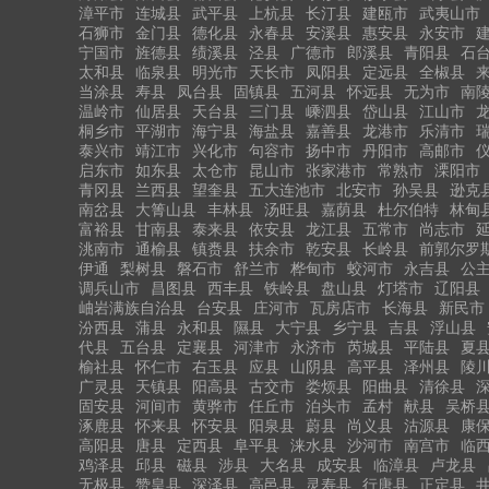
漳平市
连城县
武平县
上杭县
长汀县
建瓯市
武夷山市
石狮市
金门县
德化县
永春县
安溪县
惠安县
永安市
宁国市
旌德县
绩溪县
泾县
广德市
郎溪县
青阳县
石
太和县
临泉县
明光市
天长市
凤阳县
定远县
全椒县
当涂县
寿县
凤台县
固镇县
五河县
怀远县
无为市
南
温岭市
仙居县
天台县
三门县
嵊泗县
岱山县
江山市
桐乡市
平湖市
海宁县
海盐县
嘉善县
龙港市
乐清市
泰兴市
靖江市
兴化市
句容市
扬中市
丹阳市
高邮市
启东市
如东县
太仓市
昆山市
张家港市
常熟市
溧阳市
青冈县
兰西县
望奎县
五大连池市
北安市
孙吴县
逊克
南岔县
大箐山县
丰林县
汤旺县
嘉荫县
杜尔伯特
林甸
富裕县
甘南县
泰来县
依安县
龙江县
五常市
尚志市
洮南市
通榆县
镇赉县
扶余市
乾安县
长岭县
前郭尔罗
伊通
梨树县
磐石市
舒兰市
桦甸市
蛟河市
永吉县
公
调兵山市
昌图县
西丰县
铁岭县
盘山县
灯塔市
辽阳县
岫岩满族自治县
台安县
庄河市
瓦房店市
长海县
新民市
汾西县
蒲县
永和县
隰县
大宁县
乡宁县
吉县
浮山县
代县
五台县
定襄县
河津市
永济市
芮城县
平陆县
夏
榆社县
怀仁市
右玉县
应县
山阴县
高平县
泽州县
陵
广灵县
天镇县
阳高县
古交市
娄烦县
阳曲县
清徐县
固安县
河间市
黄骅市
任丘市
泊头市
孟村
献县
吴桥
涿鹿县
怀来县
怀安县
阳泉县
蔚县
尚义县
沽源县
康
高阳县
唐县
定西县
阜平县
涞水县
沙河市
南宫市
临
鸡泽县
邱县
磁县
涉县
大名县
成安县
临漳县
卢龙县
无极县
赞皇县
深泽县
高邑县
灵寿县
行唐县
正定县