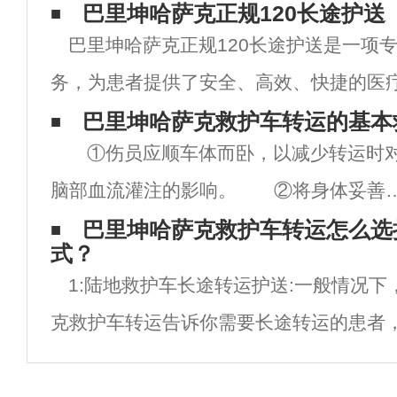
巴里坤哈萨克正规120长途护送
巴里坤哈萨克正规120长途护送是一项
务，为患者提供了安全、高效、快捷的医
服务由巴里坤哈萨克市急救中心负责，是
巴里坤哈萨克救护车转运的基本
①伤员应顺车体而卧，以减少转运时
务的佼佼者。 巴里坤哈萨克正规120长途
脑部血流灌注的影响。 ②将身体妥善
涵盖全国各地，为需要长
定于平车上，避免剧烈振荡而加重出血和
巴里坤哈萨克救护车转运怎么选
式？
损伤。 ③上、下坡时要保持伤员的头
1:陆地救护车长途转运护送:一般情况下
位，避免头部充血。 ④做好重伤员转
克救护车转运告诉你需要长途转运的患者
途中并发症的
诊、长途回家、短途护送等，都是用救护
因为救护车转运的费用比其他方式高，其