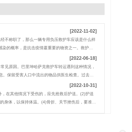
[2022-11-02]
已经不称职了，那么一辆专用负压救护车应该是什么样
叉感染的概率，是抗击疫情蕞重要的物资之一。救护车
，加快交付速度，确保负压救护车发往武汉.黄冈等
[2022-06-18]
毒常见原因。巴里坤哈萨克救护车转运遇到这种情况，
息。保留受害人口中流出的物品供医生检查。过去，
浆，美国儿科学会宣称，有些毒素排出喉咙时会造成
[2022-10-31]
外，在其他情况下受伤的，应先抢救后护送。(2)护送
的身体，以保持体温。(4)骨折、关节挫伤后，要准备
特别小心。(6)不能轻易移动被重击点。（7）头部、