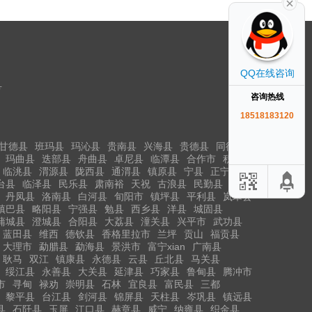
QQ在线咨询
号
咨询热线
18518183120
甘德县
班玛县
玛沁县
贵南县
兴海县
贵德县
同德县
玛曲县
迭部县
舟曲县
卓尼县
临潭县
合作市
积石山
临洮县
渭源县
陇西县
通渭县
镇原县
宁县
正宁县
台县
临泽县
民乐县
肃南裕
天祝
古浪县
民勤县
丹凤县
洛南县
白河县
旬阳市
镇坪县
平利县
岚皋县
镇巴县
略阳县
宁强县
勉县
西乡县
洋县
城固县
蒲城县
澄城县
合阳县
大荔县
潼关县
兴平市
武功县
蓝田县
维西
德钦县
香格里拉市
兰坪
贡山
福贡县
大理市
勐腊县
勐海县
景洪市
富宁xian
广南县
耿马
双江
镇康县
永德县
云县
丘北县
马关县
绥江县
永善县
大关县
延津县
巧家县
鲁甸县
腾冲市
市
寻甸
禄劝
崇明县
石林
宜良县
富民县
三都
黎平县
台江县
剑河县
锦屏县
天柱县
岑巩县
镇远县
县
石阡县
玉屏
江口县
赫章县
威宁
纳雍县
织金县