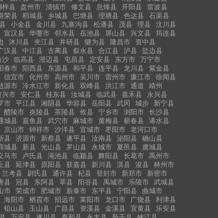
桐梓县
盘州市
清镇市
修文县
息烽县
开阳县
雷波县
得荣县
稻城县
乡城县
巴塘县
理塘县
色达县
石渠县
县
小金县
金川县
九寨沟县
松潘县
茂县
理县
汶川县
宣汉县
华蓥市
邻水县
岳池县
屏山县
兴文县
筠连县
边
沐川县
夹江县
井研县
犍为县
隆昌市
资中县
广汉县
中江县
古蔺县
叙永县
合江县
泸县
盐边县
白沙
临高县
澄迈县
屯昌县
定安县
东方市
万宁市
阳春市
阳西县
东源县
和平县
连平县
龙川县
紫金县
信宜市
化州市
高州市
吴川市
雷州市
廉江市
徐闻县
涟源市
冷水江市
新化县
双峰县
洪江市
通道
靖州
资兴市
安仁县
桂东县
汝城县
临武县
嘉禾县
永兴县
罗市
平江县
湘阴县
华容县
岳阳县
武冈
城步
新宁县
醴陵市
炎陵县
茶陵县
攸县
宁乡市
浏阳市
长沙县
通城县
嘉鱼县
武穴市
麻城市
黄梅县
蕲春县
浠水县
京山市
钟祥市
沙洋县
宜城市
枣阳市
老河口市
新县
济源市
新蔡县
遂平县
汝南县
泌阳县
确山县
商城县
新县
光山县
罗山县
永城市
夏邑县
虞城县
义马市
卢氏县
渑池县
临颍县
舞阳县
长葛市
禹州市
丘县
延津县
原阳县
获嘉县
新川县
淇县
浚县
林州市
兰考县
尉氏县
通许县
杞县
登封市
新郑市
新密市
唐县
冠县
东阿县
莘县
阳谷县
禹城市
乐陵市
武城县
山市
荣成市
肥城市
新泰市
东平县
宁阳县
曲城市
海阳市
栖霞市
招远市
莱阳市
龙口市
广饶县
利津县
铅山县
玉山县
广昌县
资溪县
金溪县
宜黄县
乐安县
县
万安县
遂川县
泰和县
永丰县
新干县
峡江县