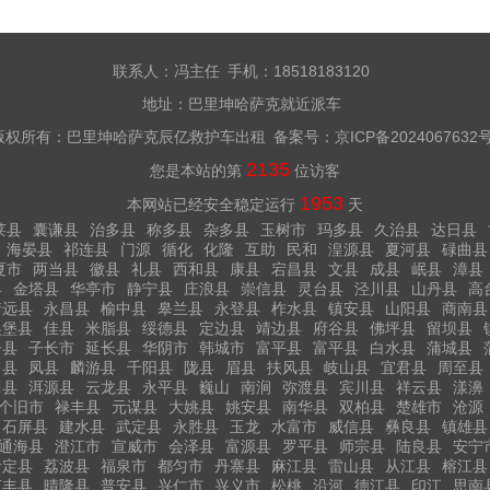
联系人：冯主任 手机：18518183120
地址：巴里坤哈萨克就近派车
版权所有：巴里坤哈萨克辰亿救护车出租 备案号：
京ICP备2024067632
2135
您是本站的第
位访客
1953
本网站已经安全稳定运行
天
莱县
囊谦县
治多县
称多县
杂多县
玉树市
玛多县
久治县
达日县
海晏县
祁连县
门源
循化
化隆
互助
民和
湟源县
夏河县
碌曲县
夏市
两当县
徽县
礼县
西和县
康县
宕昌县
文县
成县
岷县
漳县
县
金塔县
华亭市
静宁县
庄浪县
崇信县
灵台县
泾川县
山丹县
高
靖远县
永昌县
榆中县
皋兰县
永登县
柞水县
镇安县
山阳县
商南县
吴堡县
佳县
米脂县
绥德县
定边县
靖边县
府谷县
佛坪县
留坝县
丹县
子长市
延长县
华阴市
韩城市
富平县
富平县
白水县
蒲城县
白县
凤县
麟游县
千阳县
陇县
眉县
扶风县
岐山县
宜君县
周至县
川县
洱源县
云龙县
永平县
巍山
南涧
弥渡县
宾川县
祥云县
漾濞
个旧市
禄丰县
元谋县
大姚县
姚安县
南华县
双柏县
楚雄市
沧源
石屏县
建水县
武定县
永胜县
玉龙
水富市
威信县
彝良县
镇雄县
通海县
澄江市
宣威市
会泽县
富源县
罗平县
师宗县
陆良县
安宁
贵定县
荔波县
福泉市
都匀市
丹寨县
麻江县
雷山县
从江县
榕江县
贞丰县
晴隆县
普安县
兴仁市
兴义市
松桃
沿河
德江县
印江
思南