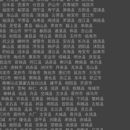
信丰县
贵溪市
分宜县
庐山市
共青城市
瑞昌市
福安市
柘荣县
周宁县
寿宁县
屏南县
古田县
霞浦县
县
东山县
诏安县
漳浦县
云霄县
南安市
晋江市
福清县
平潭县
永寿县
闽清县
罗源县
连江县
闽侯县
泗县
灵璧县
萧县
砀山县
界首市
颍上县
阜南县
湖县
潜山市
怀宁县
枞阳县
遂溪县
和县
含山县
和县
松阳县
遂昌县
缙云县
青田县
玉环市
临海市
武义县
嵊州市
诸暨市
新昌县
安吉县
长兴县
德清县
象山县
建德县
淳安县
桐庐县
泗洪县
泗阳县
沭阳县
盱眙县
涟水县
灌南县
灌云县
东海县
海安市
如皋市
漠河市
海伦市
肇东市
安达市
绥棱县
明水县
庆安县
抚远市
富锦县
同江县
汤原县
桦川县
桦南县
铁力县
山市
虎林市
鸡东县
讷河市
拜泉县
克东县
克山县
和龙市
龙井市
珲春市
敦化市
图们市
延吉市
大安市
河口市
柳河县
辉南县
通化县
东辽县
东丰县
双辽市
喀喇沁左翼蒙古族自治县
建平县
朝阳县
开原市
东港市
宽甸
桓仁
本溪
清原
新宾
抚顺县
海城市
县
柳林县
临县
兴县
交城县
文水县
霍州市
侯马市
和曲县
岢岚县
五寨县
神池县
静乐县
宁武县
繁峙县
县
灵石县
平遥县
祁县
寿阳县
昔阳县
和顺县
左权县
顺县
襄垣县
盂县
平定县
左云县
浑源县
灵丘县
三河市
霸州市
大厂
文安县
大城县
香河县
永清县
宽城
丰宁
隆化县
滦平县
兴隆县
承德县
赤城县
蠡县
曲阳县
易县
安新县
望都县
涞源县
容城县