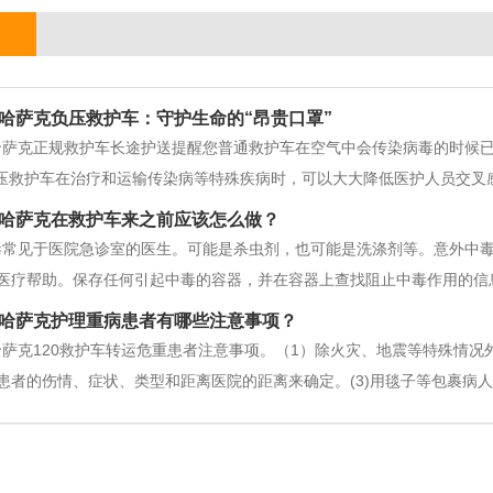
哈萨克负压救护车：守护生命的“昂贵口罩”
哈萨克正规救护车长途护送提醒您普通救护车在空气中会传染病毒的时候
负压救护车在治疗和运输传染病等特殊疾病时，可以大大降低医护人员交
状病毒疫情，积累了丰富的救护车改装经验，处于行业第壹位，肩负重任
哈萨克在救护车来之前应该怎么做？
情防控一线。负压救护车:守护生命的救护
毒常见于医院急诊室的医生。可能是杀虫剂，也可能是洗涤剂等。意外中
医疗帮助。保存任何引起中毒的容器，并在容器上查找阻止中毒作用的信
（吐根糖浆）强迫中毒者排空胃。但有医疗组织不再推荐家长使用吐根糖
哈萨克护理重病患者有哪些注意事项？
窒息抢救法。腹涌——百万人懂得利用腹涌救
萨克120救护车转运危重患者注意事项。（1）除火灾、地震等特殊情况
患者的伤情、症状、类型和距离医院的距离来确定。(3)用毯子等包裹病人
料进行固定，避免错位。(5)头部、脊柱损伤千万不要大意，对此类患者要
受伤人员由若干人共