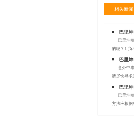
相关新闻
巴里坤
巴里坤
的呢？1.
租用新型冠
巴里坤
地，驶向疫
意外中
请尽快寻求
有人用液体
巴里坤
额外伤害。
巴里坤哈
方法应根据
好合适的材
颈部、胸部