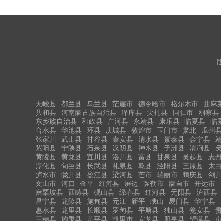
天峻县
都兰县
乌兰县
茫崖市
德令哈市
格尔木市
曲麻
共和县
河南蒙古族自治县
泽库县
尖扎县
同仁市
刚察县
东乡族自治县
和政县
广河县
永靖县
康乐县
临夏县
临
合水县
华池县
环县
庆城县
敦煌市
玉门市
肃北
瓜州
张家川
武山县
甘谷县
秦安县
清水县
景泰县
会宁县
紫阳县
宁陕县
石泉县
汉阴县
神木县
子洲县
清涧县
黄陵县
黄龙县
宜川县
洛川县
富县
甘泉县
吴起县
志
淳化县
旬邑县
长武县
礼泉县
乾县
泾阳县
三原县
太
泸水市
陇川县
盈江县
梁河县
芒市
瑞丽市
鹤庆县
剑
文山市
河口
金平
红河县
屏边
弥勒市
蒙自市
开远市
麻栗坡县
西畴县
砚山县
绿春县
红河县
元阳县
泸西县
昌宁县
龙陵县
施甸县
元江
新平
峨山
易门县
华宁县
惠水县
龙里县
长顺县
罗甸县
平塘县
独山县
瓮安县
三穗县
施秉县
黄平县
凯里市
安龙县
册亨县
望谟县