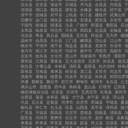
吉水县
吉安县
瑞金市
石城县
寻乌县
会昌县
兴国县
澎湖县
湖口县
都昌县
德安县
永修县
修水县
武宁县
漳平市
连城县
武平县
上杭县
长汀县
建瓯市
武夷山市
石狮市
金门县
德化县
永春县
安溪县
惠安县
永安市
宁国市
旌德县
绩溪县
泾县
广德市
郎溪县
青阳县
石
太和县
临泉县
明光市
天长市
凤阳县
定远县
全椒县
当涂县
寿县
凤台县
固镇县
五河县
怀远县
无为市
南
温岭市
仙居县
天台县
三门县
嵊泗县
岱山县
江山市
桐乡市
平湖市
海宁县
海盐县
嘉善县
龙港市
乐清市
泰兴市
靖江市
兴化市
句容市
扬中市
丹阳市
高邮市
启东市
如东县
太仓市
昆山市
张家港市
常熟市
溧阳市
青冈县
兰西县
望奎县
五大连池市
北安市
孙吴县
逊克
南岔县
大箐山县
丰林县
汤旺县
嘉荫县
杜尔伯特
林甸
富裕县
甘南县
泰来县
依安县
龙江县
五常市
尚志市
洮南市
通榆县
镇赉县
扶余市
乾安县
长岭县
前郭尔罗
伊通
梨树县
磐石市
舒兰市
桦甸市
蛟河市
永吉县
公
调兵山市
昌图县
西丰县
铁岭县
盘山县
灯塔市
辽阳县
岫岩满族自治县
台安县
庄河市
瓦房店市
长海县
新民市
汾西县
蒲县
永和县
隰县
大宁县
乡宁县
吉县
浮山县
代县
五台县
定襄县
河津市
永济市
芮城县
平陆县
夏
榆社县
怀仁市
右玉县
应县
山阴县
高平县
泽州县
陵
广灵县
天镇县
阳高县
古交市
娄烦县
阳曲县
清徐县
固安县
河间市
黄骅市
任丘市
泊头市
孟村
献县
吴桥
涿鹿县
怀来县
怀安县
阳泉县
蔚县
尚义县
沽源县
康