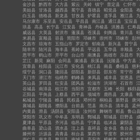
金沙县
黔西市
大方县
紫云
关岭
镇宁
普定县
仁怀市
美姑县
甘洛县
越西县
冕宁县
喜德县
昭觉县
金阳县
白玉县
德格县
新龙县
甘孜县
炉霍县
道孚县
雅江县
马尔康市
乐至县
安岳县
平昌县
南江县
通江县
宝应县
珙县
高县
长宁县
江安县
青神县
丹棱县
洪雅县
仁寿
威远县
大英县
射洪市
蓬溪县
苍溪县
剑阁县
青川县
米易县
富顺县
容县
简阳市
邛崃市
崇州市
邛崃市
彭
文昌市
琼海市
五指山市
罗定市
郁南县
新兴县
普宁县
陆丰市
陆河县
海丰县
蕉岭县
平远县
五华县
丰顺县
恩平市
鹤山市
开平市
台山市
南澳县
南雄市
乐昌市
芷江
新晃
麻阳
会同县
溆浦县
辰溪县
沅陵县
中方县
宜章县
桂阳县
沅江市
安化县
桃江县
南县
桑植县
慈
绥宁县
洞口县
隆回县
邵阳县
新邵县
邵东市
常宁市
天门市
潜江市
仙桃市
鹤峰县
来凤县
咸丰县
宣恩县
英山县
罗田县
红安县
团风县
松滋市
洪湖市
石首市
谷城县
南漳县
枝江市
当阳市
宜都市
五峰
长阳
秭归
正阳县
平舆县
上蔡县
西平县
项城市
鹿邑县
太康县
柘城县
宁陵县
睢县
民权县
邓州市
桐柏县
新野县
唐
襄城县
鄢陵县
濮阳县
台前县
范县
南乐县
清丰县
孟
内黄县
滑县
汤阴县
安阳县
汝州市
舞钢市
郏县
鲁山
荥阳市
巩义市
中牟县
东明县
鄄城县
郓城县
巨野县
夏津县
平原县
齐河县
临邑县
宁津县
临沭县
蒙阴县
曲阜县
梁山县
泗水县
汶上县
嘉祥县
金乡县
鱼台县
滕州市
沂源县
高青县
桓台县
莱西市
平度市
胶州市
崇仁县
南丰县
黎川县
南城县
高安市
樟树市
丰城市