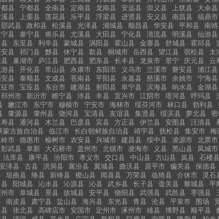
于都县
宁都县
全南县
定南县
龙南县
安远县
崇义县
上犹县
大余县
泸溪县
上栗县
莲花县
乐平县
浮梁县
进贤县
安义县
南昌县
福鼎市
邵武县
政和县
松溪县
光泽县
浦城县
顺昌县
华安县
平和县
南靖
建宁县
泰宁县
将乐县
尤溪县
大田县
宁化县
清流县
明溪县
仙游县
台县
东至县
利辛县
蒙城县
涡阳县
霍山县
金寨县
舒城县
霍邱县
来安县
祁门县
黟县
休宁县
歙县
桐城市
岳西县
望江县
宿松县
太
陵县
巢湖市
庐江县
肥西县
肥东县
长丰县
龙泉市
景宁
庆元县
云
龙游县
开化县
常山县
永康市
东阳市
义乌市
兰溪市
磐安县
浦江县
瑞安县
泰顺县
文成县
苍南县
平阳县
永嘉县
慈溪市
余姚市
宁海县
仪征市
宝应县
东台市
建湖县
射阳县
阜宁县
滨海县
响水县
金湖县
邳州市
新沂市
睢宁县
沛县
丰县
宜兴市
江阴市
塔河县
呼玛县
县
嫩江市
东宁市
穆棱市
宁安市
海林市
绥芬河市
林口县
勃利县
县
肇源县
肇州县
饶河县
宝清县
友谊县
集贤县
绥滨县
萝北县
密
延寿县
通河县
木兰县
巴彦县
宾县
方正县
伊兰县
安图县
汪清县
斯蒙古族自治县
临江市
长白朝鲜族自治县
靖宇县
抚松县
集安市
梅
主岭市
德惠市
榆树市
农安县
兴城市
建昌县
绥中县
凌源市
北票市
彰武县
阜新
大石桥市
盖州市
北镇市
凌海市
义县
黑山县
凤城市
法库县
康平县
汾阳市
孝义市
交口县
中山县
方山县
岚县
石楼
安泽县
古县
洪洞县
襄汾县
翼城县
曲沃县
原平市
偏关县
保德县
县
垣曲县
绛县
新绛县
稷山县
闻喜县
万荣县
临猗县
介休市
灵石
川县
阳城县
沁水县
沁源县
沁县
武乡县
长子县
壶关县
黎城县
平
深州市
阜城县
景县
故城县
安平县
饶阳县
武强县
武邑县
枣强县
县
南皮县
肃宁县
盐山县
海兴县
东光县
青县
沧县
平泉市
围场
保县
张北县
高碑店市
安国市
定州市
涿州市
雄县
博野县
顺平县