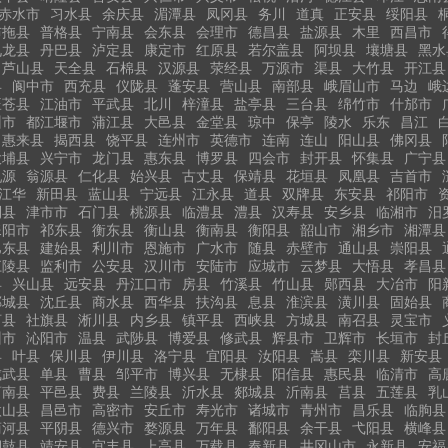
赤水市
习水县
余庆县
湄潭县
凤冈县
务川
道真
正安县
绥阳县
布拖县
普格县
宁南县
会东县
会理市
德昌县
盐源县
木里
西昌市
九龙县
丹巴县
泸定县
康定市
红原县
若尔盖县
阿坝县
壤塘县
黑水
芦山县
天全县
石棉县
汉源县
荥经县
万源市
渠县
大竹县
开江县
县
阆中市
西充县
仪陇县
蓬安县
营山县
南部县
峨眉山市
马边
峨
旺苍县
江油市
平武县
北川
梓潼县
盐亭县
三台县
绵竹市
什邡市
州市
都江堰市
蒲江县
大邑县
金堂县
琼中
保亭
陵水
乐东
昌江
惠来县
揭西县
饶平县
连州市
英德市
连南
连山
阳山县
佛冈县
大埔县
兴宁市
龙门县
惠东县
博罗县
四会市
封开县
怀集县
广宁县
乳源
翁源县
仁化县
始兴县
古丈县
保靖县
花垣县
凤凰县
吉首市
江华
新田县
蓝山县
宁远县
江永县
道县
双牌县
东安县
祁阳市
利县
津市市
石门县
桃源县
临澧县
澧县
汉寿县
安乡县
临湘市
汨
耒阳市
祁东县
衡东县
衡山县
衡南县
衡阳县
韶山市
湘乡市
湘潭县
巴东县
建始县
利川市
恩施市
广水市
随县
赤壁市
通山县
崇阳县
江陵县
监利市
公安县
汉川市
安陆市
应城市
云梦县
大悟县
孝昌县
县
兴山县
远安县
丹江口市
房县
竹溪县
竹山县
郧西县
大冶市
阳
郸城县
沈丘县
商水县
西华县
扶沟县
息县
淮滨县
潢川县
固始县
河县
社旗县
淅川县
内乡县
镇平县
西峡县
方城县
南召县
灵宝市
州市
沁阳市
温县
武陟县
博爱县
修武县
辉县市
卫辉市
长垣市
封
县
叶县
保川县
伊川县
洛宁县
宜阳县
汝阳县
嵩县
栾川县
新安县
成武县
单县
曹县
邹平市
博兴县
无棣县
阳信县
惠民县
临清市
高
莒南县
平邑县
费县
兰陵县
沂水县
郯城县
沂南县
莒县
五莲县
乳
微山县
昌邑市
高密市
安丘市
寿光市
诸城市
青州市
昌乐县
临朐县
商河县
平阴县
德兴市
婺源县
万年县
鄱阳县
余干县
弋阳县
横峰县
铜鼓县
靖安县
宜丰县
上高县
万载县
奉新县
井冈山市
永新县
安福